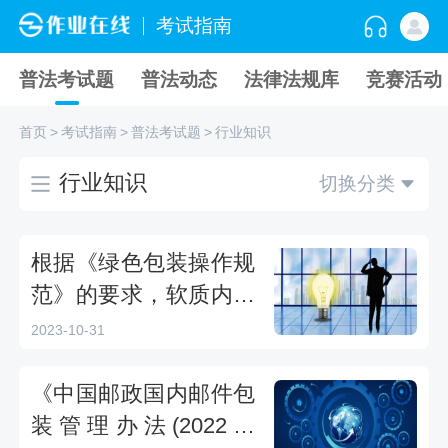
考试指南
普法考试题
普法动态
法律法规库
竞赛活动
首页
>
考试指南
>
普法考试题
>
行业知识
行业知识
切换分类
根据《绿色包装操作规
范》的要求，软质内装
物与快递包装间最大空
2023-10-31
隙率不超过（）。——
2023全国绿色邮政建设
《中国邮政国内邮件包
暨生态环境能力提升远
装管理办法(2022年