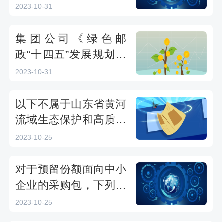
程培训班考试
版)》第四条规定，邮
2023-10-31
件包装管理遵循以下基
本原则：（）。——20
集团公司《绿色邮
23全国绿色邮政建设暨
政“十四五”发展规划》
生态环境能力提升远程
提出，以推动绿色低碳
2023-10-31
培训班考试
转型高质量发展为主
线，以推进升级版的
以下不属于山东省黄河
（）、（）、（）三大
流域生态保护和高质量
工程为重点。——2023
发展规划中三大环境污
2023-10-25
全国绿色邮政建设暨生
染治理工程的是（）。
态环境能力提升远程培
——2023年全省黄河流
对于预留份额面向中小
训班考试
域乡村振兴知识竞赛线
企业的采购包，下列说
上答题
法错误的是：（）。-2
2023-10-25
023政府采购评审专家