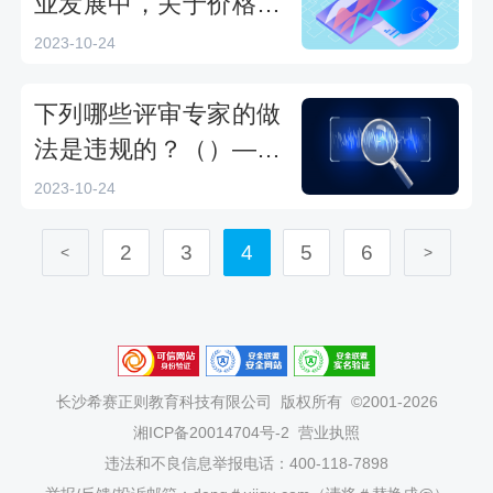
业发展中，关于价格扣
除的优惠政策，下列说
2023-10-24
法错误的是：（）。
——2023年湖南省政府
下列哪些评审专家的做
采购评审专家入库考核
法是违规的？（）——
2023年湖南省政府采购
2023-10-24
评审专家入库考核
2
3
4
5
6
<
>
长沙希赛正则教育科技有限公司
版权所有 ©2001-2026
湘ICP备20014704号-2
营业执照
违法和不良信息举报电话：400-118-7898