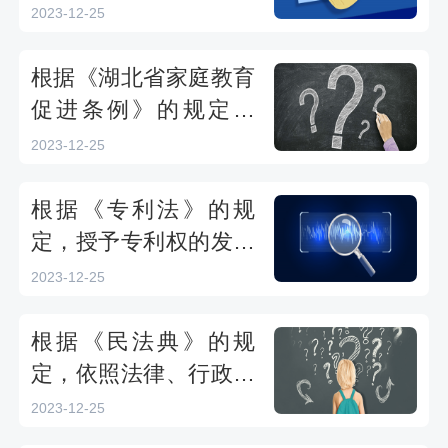
值收益。——湖北省20
支持地方金融组织依法
2023-12-25
23年度学法用法
成立行业协会，实行
（）。——湖北省2023
根据《湖北省家庭教育
年度学法用法
促进条例》的规定，
（）为本省家庭教育宣
2023-12-25
传周，开展家庭教育相
关宣传活动。——湖北
根据《专利法》的规
省2023年度学法用法
定，授予专利权的发明
和实用新型，应当具备
2023-12-25
（）。——湖北省2023
年度学法用法
根据《民法典》的规
定，依照法律、行政法
规的规定或者按照当事
2023-12-25
人的约定，标的物在有