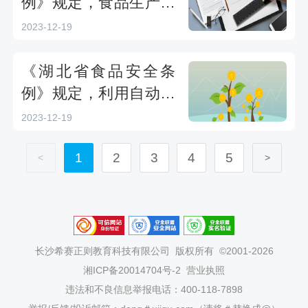
例》规定，食品生产经
营者应当严格执行（）
2023-12-19
等制度，建立完善食品
安全追溯体系，保证食
《湖北省食品安全条
品可追溯。-2023湖北
例》规定，利用自动售
省普法考试题
货设备从事食品销售
2023-12-19
的，应当在自动售货设
1
2
3
4
5
备的显著位置公示（）
<
>
等信息。-2023湖北省
普法考试题
长沙希赛正则教育科技有限公司
版权所有 ©2001-2026
湘ICP备20014704号-2
营业执照
违法和不良信息举报电话：400-118-7898