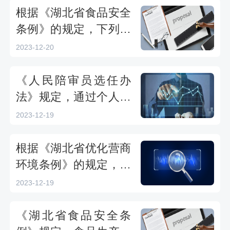
效使用年限届满后应予
根据《湖北省食品安全
回收的，（）。——湖
条例》的规定，下列关
北省2023年度学法用法
于保健食品经营的说法
2023-12-20
错误的一项是（）。-2
023湖北省普法考试题
《人民陪审员选任办
法》规定，通过个人申
请和组织推荐产生的人
2023-12-19
民陪审员，不得超过所
在基层人民法院人民陪
根据《湖北省优化营商
审员名额数的（）。
环境条例》的规定，外
——2023年度学法用法
商投资实行（）制度。
2023-12-19
考试
-2023湖北省普法考试
题
《湖北省食品安全条