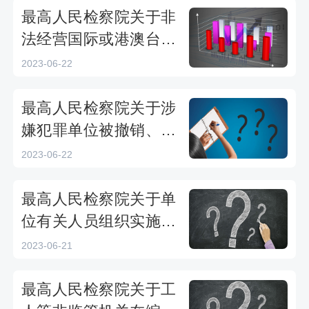
题的批复全文下载
最高人民检察院关于非
法经营国际或港澳台地
区电信业务行为法律适
2023-06-22
用问题的批复全文下载
最高人民检察院关于涉
嫌犯罪单位被撤销、注
销、吊销营业执照或者
2023-06-22
宣告破产的应如何进行
追诉问题的批复全文下
最高人民检察院关于单
载
位有关人员组织实施盗
窃行为如何适用法律问
2023-06-21
题的批复全文下载
最高人民检察院关于工