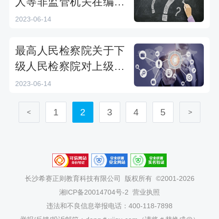
人等非监管机关在编监
管人员私放在押人员行
2023-06-14
为和失职致使在押人员
脱逃行为适用法律问题
最高人民检察院关于下
的解释全文下载
级人民检察院对上级人
民检察院不批准不起诉
2023-06-14
等决定能否提请复议的
1
2
3
4
5
批复全文下载
<
>
长沙希赛正则教育科技有限公司
版权所有 ©2001-2026
湘ICP备20014704号-2
营业执照
违法和不良信息举报电话：400-118-7898