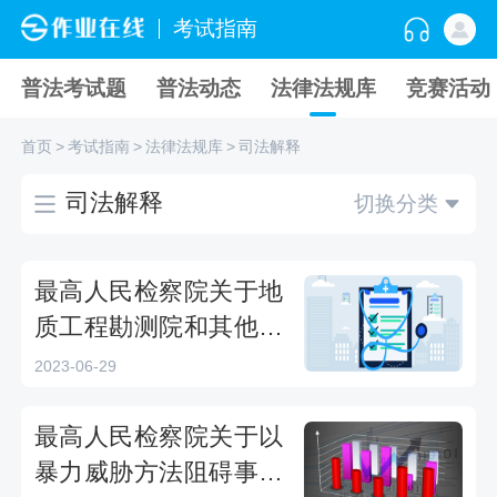
考试指南
普法考试题
普法动态
法律法规库
竞赛活动
首页
>
考试指南
>
法律法规库
>
司法解释
司法解释
切换分类
最高人民检察院关于地
质工程勘测院和其他履
行勘测职责的单位及其
2023-06-29
工作人员能否成为刑法
第二百二十九条规定的
最高人民检察院关于以
有关犯罪主体的批复全
暴力威胁方法阻碍事业