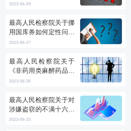
文下载
编制人员依法执行行政
2023-06-29
执法职务是否可对侵害
人以妨害公务罪论处的
最高人民检察院关于挪
批复全文下载
用国库券如何定性问题
的批复全文下载
2023-06-27
最高人民检察院关于
《非药用类麻醉药品和
精神药品管制品种增补
2023-06-26
目录》能否作为认定毒
品依据的批复全文下载
最高人民检察院关于对
涉嫌盗窃的不满十六周
岁未成年人采取刑事拘
2023-06-23
留强制措施是否违法问