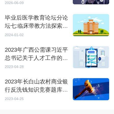
发出，其中包含大量隐
2026-06-09
语。
毕业后医学教育论坛分论
坛七:临床带教方法探索与
实践
2024-01-02
2023年广西公需课习近平
总书记关于人才工作的重
要论述试题分享
2023-04-28
2023年长白山农村商业银
行反洗钱知识竞赛题库答
案
2023-04-25