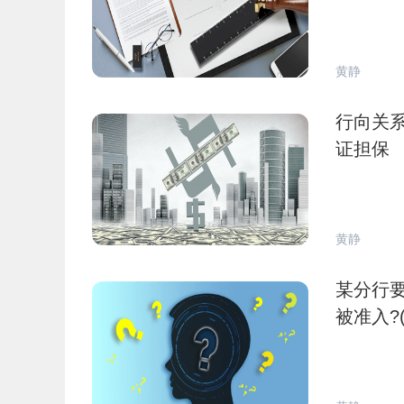
黄静
行向关系人发
证担保
黄静
某分行