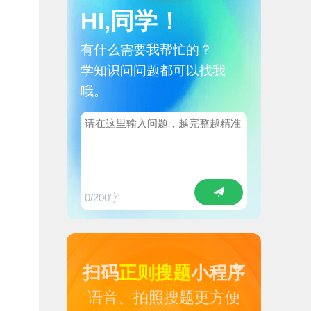
HI,同学！
有什么需要我帮忙的？
学知识问问题都可以找我
哦。
0
/200字
扫码
正则搜题
小程序
语音、拍照搜题更方便