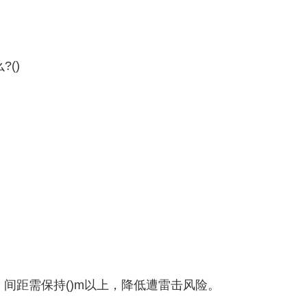
()
间距需保持()m以上，降低遭雷击风险。