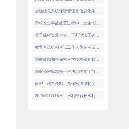
加强信息系统保密管理是信息化条件下维护国家秘密安全的必然要求。新修订的《中华人民共和国保守国家秘密法》进一步完善信息系统保密管理要求包括()。
学校安全事故处置过程中，发生“校闹”行为的，学校应当（）
关于保密资质审查，下列说法正确的是()
教育考试机构考试工作人员在考试过程中或者在考试结束后发现下列行为之一的。应当认定相关的考生实施了考试作累行为()
国家鼓励和持保密科学技术研究和应用，提升()，依法保护保密领域的知识产权。
国家秘密标志是一种法定的文字与符号标识，用以表明所标识的物品承载内容属于国家秘密，并提示其密级和保密期限——2023年“5-8”世界红十字日在线竞答试题
保密工作责任制，是保密法律制度的重要内容，也是加强保密工作的重要保证，主要包括()
2025年1月15日，水利部召开水利监督工作会议，会议对2025年水利监督工作作出部署，会议要求：纵深推进治本攻坚三年行动，（），（），提升风险隐患排查整治质效。