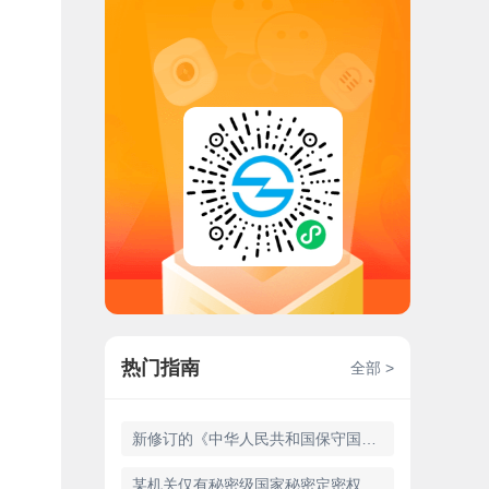
热门指南
全部 >
新修订的《中华人民共和国保守国家秘密法》完善了定密授权制度，明确特殊情况下“()保密行政管理部门或者()保密行政管理部门可以授予机关、单位定密权限”。
某机关仅有秘密级国家秘密定密权，收到其他机关对机密级国家秘密文件征求意见的函，如果复函涉及该机密级国家秘密的实质内容，复函应当()。——2023年度全国保密教育线上答题