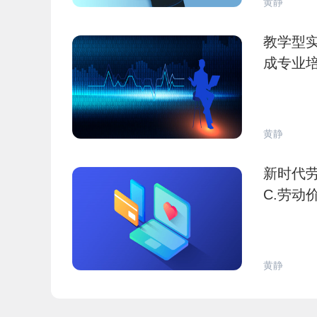
黄静
教学型实习的特点有()
成专业培养目标和
高
黄静
新时代劳动教育
C.劳动
黄静