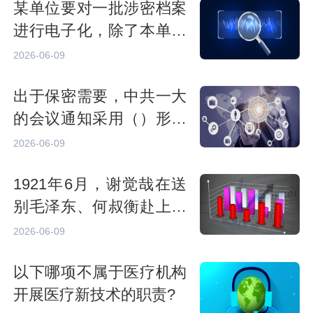
某单位要对一批涉密档案
进行电子化，除了本单位
自行组织开展外，如果需
2026-06-09
要委托其他单位开展，应
出于保密需要，中共一大
当选择具有相应等级的国
的会议通知采用（）形式
家秘密载体印制资质单
发出，其中包含大量隐
位，且业务种类为（）。
2026-06-09
语。
1921年6月，谢觉哉在送
别毛泽东、何叔衡赴上海
参加中共一大后，于日记
2026-06-09
中写道：“午后六时叔衡
以下哪项不属于医疗机构
往上海，偕行者润之，赴
开展医疗新技术的职责?
全国（）之招。”为了保